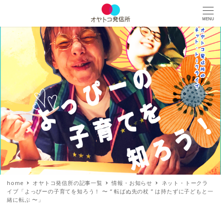
MENU
home
オヤトコ発信所の記事一覧
情報・お知らせ
ネット・トークラ
イブ「よっぴーの子育てを知ろう！ 〜 “ 転ばぬ先の杖 ” は持たずに子どもと一
緒に転ぶ 〜」