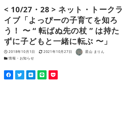
< 10/27・28 > ネット・トークラ
イブ「よっぴーの子育てを知ろ
う！ 〜 “ 転ばぬ先の杖 ” は持た
ずに子どもと一緒に転ぶ 〜」
著者
投稿日
更新日
2018年10月1日
2021年10月27日
星山 まりん
カテゴリー
情報・お知らせ