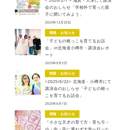
< 2026/2/1 > 滋賀・大津にて講演
会のおしらせ「学校外で育った親
子に聞いてみよう」
2025年12月25日
情報・お知らせ
「子どもの根っこを育てるお話
会」in北海道小樽市・講演会レポ
ート
2025年9月2日
情報・お知らせ
<2025/6/22> 北海道・小樽市にて
講演会のおしらせ「子どもの根っ
こを育てるお話会」
2025年6月1日
情報・お知らせ
『小さな天才の育て方・育ち方 –
小・中・高に通わず大学へ行った