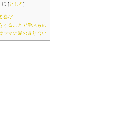
くじ
[
とじる
]
る喜び
をすることで学ぶもの
はママの愛の取り合い