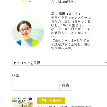
もにAI-am設立。
星山 海琳（まりん）
デモクラティックスクール
育ちの、文と写真をつくる
ひと。1996年生まれ。
小・中・高へ通わず、一切
の勉強もしてきませんでし
た。
17歳のとき、2ヶ月半で高
卒認定試験に合格し、現役
で大学へ入学。
カ
テ
ゴ
検索
リ
ー
検索
情報・お知らせ