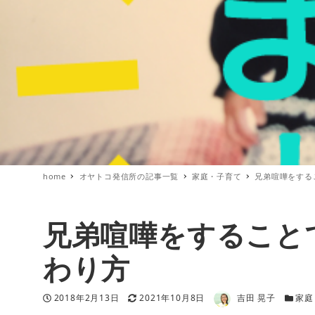
home
オヤトコ発信所の記事一覧
家庭・子育て
兄弟喧嘩をする
兄弟喧嘩をすること
わり方
著者
投稿日
更新日
カテゴ
2018年2月13日
2021年10月8日
吉田 晃子
家庭