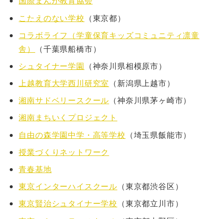
国際まんが教育協会
こたえのない学校
（東京都）
コラボライフ（学童保育キッズコミュニティ凛童
舎）
（千葉県船橋市）
シュタイナー学園
（神奈川県相模原市）
上越教育大学西川研究室
（新潟県上越市）
湘南サドベリースクール
（神奈川県茅ヶ崎市）
湘南まちいくプロジェクト
自由の森学園中学・高等学校
（埼玉県飯能市）
授業づくりネットワーク
青春基地
東京インターハイスクール
（東京都渋谷区）
東京賢治シュタイナー学校
（東京都立川市）