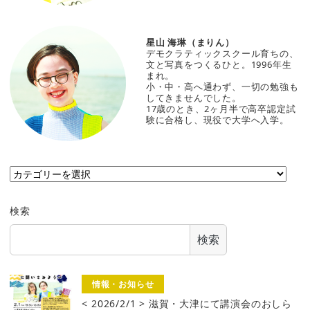
星山 海琳（まりん）
デモクラティックスクール育ちの、
文と写真をつくるひと。1996年生
まれ。
小・中・高へ通わず、一切の勉強も
してきませんでした。
17歳のとき、2ヶ月半で高卒認定試
験に合格し、現役で大学へ入学。
カ
テ
ゴ
検索
リ
ー
検索
情報・お知らせ
< 2026/2/1 > 滋賀・大津にて講演会のおしら