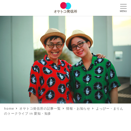
MENU
home
オヤトコ発信所の記事一覧
情報・お知らせ
よっぴー・まりん
のトークライブ in 愛知・知多