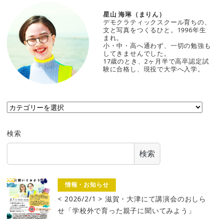
星山 海琳（まりん）
デモクラティックスクール育ちの、
文と写真をつくるひと。1996年生
まれ。
小・中・高へ通わず、一切の勉強も
してきませんでした。
17歳のとき、2ヶ月半で高卒認定試
験に合格し、現役で大学へ入学。
カ
テ
ゴ
検索
リ
ー
検索
情報・お知らせ
< 2026/2/1 > 滋賀・大津にて講演会のおしら
せ「学校外で育った親子に聞いてみよう」