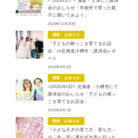
< 2026/2/1 > 滋賀・大津にて講演
会のおしらせ「学校外で育った親
子に聞いてみよう」
2025年12月25日
情報・お知らせ
「子どもの根っこを育てるお話
会」in北海道小樽市・講演会レポ
ート
2025年9月2日
情報・お知らせ
<2025/6/22> 北海道・小樽市にて
講演会のおしらせ「子どもの根っ
こを育てるお話会」
2025年6月1日
情報・お知らせ
『小さな天才の育て方・育ち方 –
小・中・高に通わず大学へ行った