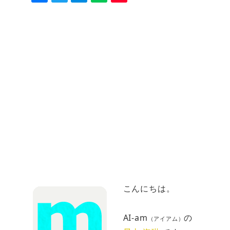
こんにちは。
AI-am
の
（アイアム）