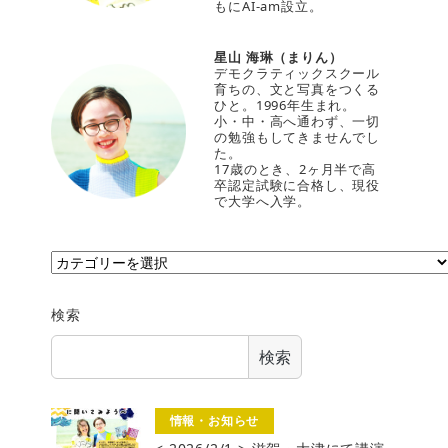
もにAI-am設立。
星山 海琳（まりん）
デモクラティックスクール
育ちの、文と写真をつくる
ひと。1996年生まれ。
小・中・高へ通わず、一切
の勉強もしてきませんでし
た。
17歳のとき、2ヶ月半で高
卒認定試験に合格し、現役
で大学へ入学。
カ
テ
ゴ
検索
リ
ー
検索
情報・お知らせ