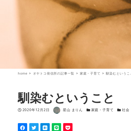
home
オヤトコ発信所の記事一覧
家庭・子育て
馴染むというこ
馴染むということ
著者
投稿日
カテゴリー
カテゴ
2020年12月2日
星山 まりん
家庭・子育て
社会