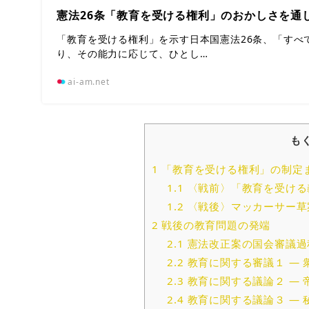
憲法26条「教育を受ける権利」のおかしさを通
「教育を受ける権利」を示す日本国憲法26条、「すべ
り、その能力に応じて、ひとし…
ai-am.net
も
1
「教育を受ける権利」の制定
1.1
〈戦前〉「教育を受ける
1.2
〈戦後〉マッカーサー草
2
戦後の教育問題の発端
2.1
憲法改正案の国会審議過
2.2
教育に関する審議１ — 
2.3
教育に関する議論２ — 
2.4
教育に関する議論３ — 