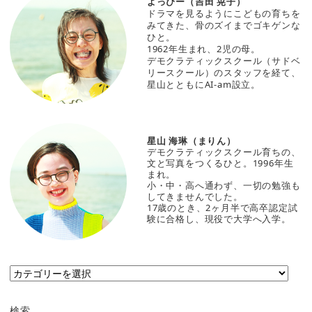
よっぴー（吉田 晃子）
ドラマを見るようにこどもの育ちを
みてきた、骨のズイまでゴキゲンな
ひと。
1962年生まれ、2児の母。
デモクラティックスクール（サドベ
リースクール）のスタッフを経て、
星山とともにAI-am設立。
星山 海琳（まりん）
デモクラティックスクール育ちの、
文と写真をつくるひと。1996年生
まれ。
小・中・高へ通わず、一切の勉強も
してきませんでした。
17歳のとき、2ヶ月半で高卒認定試
験に合格し、現役で大学へ入学。
カ
テ
ゴ
検索