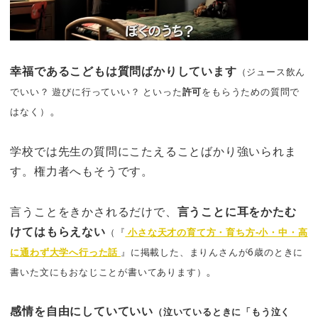
幸福であるこどもは質問ばかりしています
（ジュース飲ん
でいい？ 遊びに行っていい？ といった
許可
をもらうための質問で
。
はなく）
学校では先生の質問にこたえることばかり強いられま
す。権力者へもそうです。
言うことをきかされるだけで、
言うことに耳をかたむ
けてはもらえない
（『
小さな天才の育て方・育ち方-小・中・高
に通わず大学へ行った話
』に掲載した、まりんさんが6歳のときに
。
書いた文にもおなじことが書いてあります）
感情を自由にしていていい
（泣いているときに「もう泣く