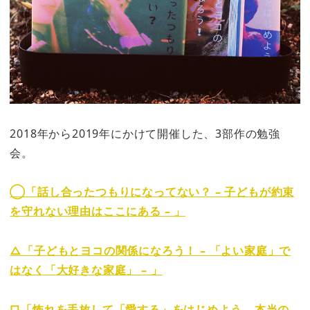
2018年から2019年にかけて開催した、3部作の勉強
会。
◯「話し合ったつもりになってない？ – 子どもが約束
を守れない理由はここにある – 」
△「子どもとヨコの関係になろう！ – 「よい家庭」で
はなく「大好きな家庭」 – 」
□「怖れを手放して「愛する」をはじめよう – 本当の