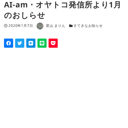
AI-am・オヤトコ発信所より1月
のおしらせ
著者
投稿日
カテゴリー
2020年1月7日
星山 まりん
すてきなお知らせ