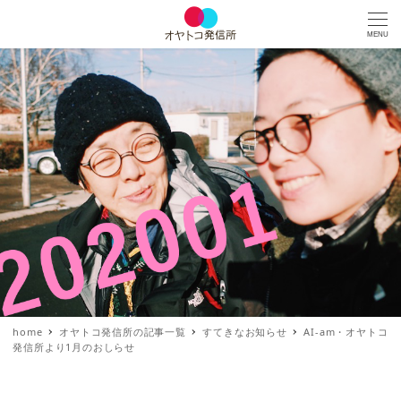
MENU
home
オヤトコ発信所の記事一覧
すてきなお知らせ
AI-am・オヤトコ
発信所より1月のおしらせ